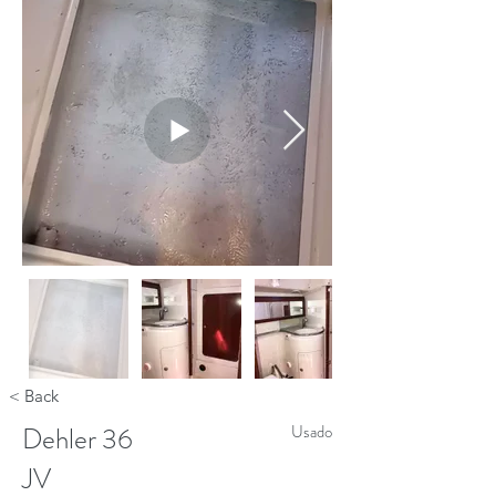
< Back
Dehler 36
Usado
JV