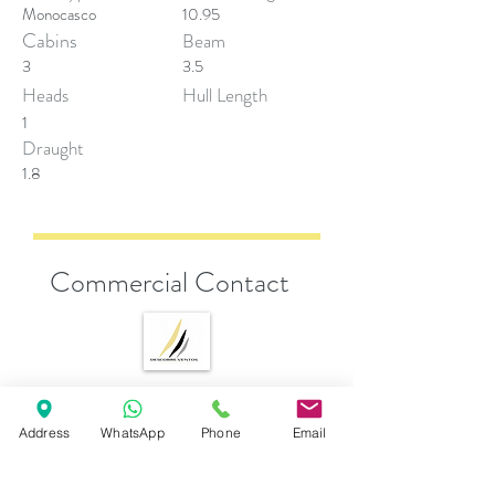
Monocasco
10.95
Cabins
Beam
3
3.5
Heads
Hull Length
1
Draught
1.8
Commercial Contact
Andrea Esposito
Address
WhatsApp
Phone
Email
sales@descobreventos.pt
+351 916 044 614