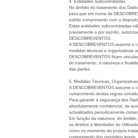
4. Entidades Subcontratadas
No âmbito do tratamento dos Dados
para que em nome da DESCOBREVEN
estrito cumprimento com o disposto 
Estas entidades subcontratadas n
previamente e por escrito, autoriz
DESCOBREVENTOS.
A DESCOBREVENTOS assume o compr
medidas técnicas e organizativas a
DESCOBREVENTOS ficam vinculadas 
do tratamento, a natureza e finalid
das partes.
5. Medidas Técnicas, Organizativa
A DESCOBREVENTOS assume o compr
cumprimento destas regras constit
Para garantir a segurança dos Dad
absolutamente confidencial, de aco
actualizados periodicamente conso
Em função da natureza, do âmbito,
os direitos e liberdades do Utili
como no momento do próprio tratam
cumprimento dos requisitos legais.