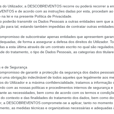
 do Utilizador, a DESCOBREVENTOS recorre ou poderá recorrer a entid
TOS e de acordo com as instruções dadas por esta, procedam ao tr
na lei e na presente Política de Privacidade.
ão poderão transmitir os Dados Pessoais a outras entidades sem q
ação para tal, estando também impedidas de contratar outras entidade
omisso de subcontratar apenas entidades que apresentem garantia
dequadas, de forma a assegurar a defesa dos direitos do Utilizador. T
a esta última através de um contrato escrito no qual são regulados
ade do tratamento, o tipo de Dados Pessoais, as categorias dos titular
s e de Segurança
omisso de garantir a protecção da segurança dos dados pessoais q
ui uma obrigação indeclinável de todos aqueles que legalmente aos 
os do Utilizador e a máxima confidencialidade, tratamos a informação
rdo com as nossas políticas e procedimentos internos de segurança e 
ante as necessidades, bem como de acordo com os termos e condições
 do contexto e das finalidades do tratamento dos dados, bem como dos
zador, a DESCOBREVENTOS compromete-se a aplicar, tanto no momento 
ento, as medidas técnicas e organizativas necessárias e adequadas à