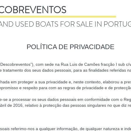
COBREVENTOS
AND USED BOATS FOR SALE IN PORTU
POLÍTICA DE PRIVACIDADE
Descobreventos”), com sede na Rua Luis de Camões fracção I sub c/v
e tratamento dos seus dados pessoais, para as finalidades referidas na
em proteger a sua privacidade e, neste contexto, elaborou a prese
mpromisso e respeito para com as regras de privacidade e de protecçã
 a processar os seus dados pessoais em conformidade com o Regu
ril de 2016, relativo à protecção das pessoas singulares no que diz 
oais referimo-nos a qualquer informação, de qualquer natureza e in