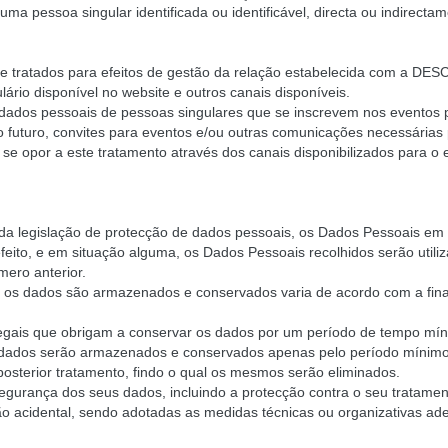
uma pessoa singular identificada ou identificável, directa ou indirect
 e tratados para efeitos de gestão da relação estabelecida com a D
ário disponível no website e outros canais disponíveis.
os pessoais de pessoas singulares que se inscrevem nos eventos p
 no futuro, convites para eventos e/ou outras comunicações necessárias
 se opor a este tratamento através dos canais disponibilizados para o e
o da legislação de protecção de dados pessoais, os Dados Pessoais 
efeito, e em situação alguma, os Dados Pessoais recolhidos serão utili
ero anterior.
 os dados são armazenados e conservados varia de acordo com a final
 legais que obrigam a conservar os dados por um período de tempo mí
s dados serão armazenados e conservados apenas pelo período mínimo 
osterior tratamento, findo o qual os mesmos serão eliminados.
nça dos seus dados, incluindo a protecção contra o seu tratamento 
ção acidental, sendo adotadas as medidas técnicas ou organizativas a