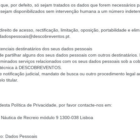
ue, por defeito, só sejam tratados os dados que forem necessários pa
 sejam disponibilizados sem intervenção humana a um número indete
 direito de acesso, rectificação, limitação, oposição, portabilidade e e
dadospessoais@descobreventos.pt
.
tenciais destinatários dos seus dados pessoais
artilhar alguns dos seus dados pessoais com outros destinatários. 
minados serviços relacionados com os seus dados pessoais sob a cob
cia técnica à DESCOBREVENTOS.
e notificação judicial, mandato de busca ou outro procedimento legal a
o titular.
sta Política de Privacidade, por favor contacte-nos em:
 à Náutica de Recreio módulo 9 1300-038 Lisboa
to: Dados Pessoais