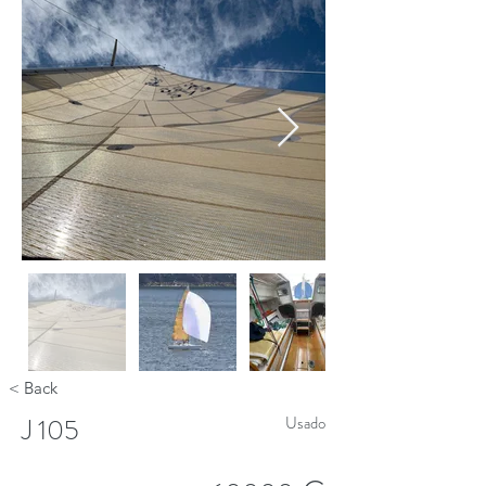
< Back
J 105
Usado