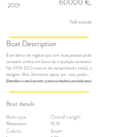
€
60000
2001
IVA Incluido
Boat Description
É um barco de regatas que com duas pessoas pode
competir contra um barco de tripulação completa.
No J/105 (10,5 metros de comprimento total), o
designer Rod Johnstone optou por uma potência
elevada e um interior o mais simples possível para
Este barco está pronto para se divertir ao máximo!
proporcionar a máxima relação velocidade-custo.
Boat details
Boat type
Overall Length
Monocasco
10.51
Cabins
Beam