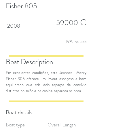
Fisher 805
€
59000
2008
IVA Incluido
Boat Description
Em excelentes condições, este Jeanneau Merry
Fisher 805 oferece um layout espaçoso e bem
equilibrado que cria dois espaços de convívio
distintos no salão e na cabine separada na proa. O
grande salão transforma-se num beliche duplo
com a possibilidade de se transformar num banco
virado para a frente para a sua tripulação quando
Boat details
estiver no mar. As grandes janelas inundam o
interior de luz natural.
Boat type
Overall Length