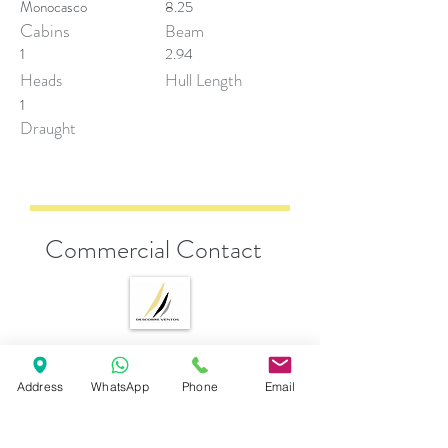
Monocasco
8.25
Cabins
Beam
1
2.94
Heads
Hull Length
1
Draught
Commercial Contact
Andrea Esposito
Address
WhatsApp
Phone
Email
sales@descobreventos.pt
+351 916 044 614