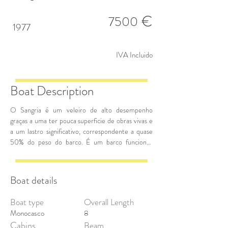
€
7500
1977
IVA Incluido
Boat Description
O Sangria é um veleiro de alto desempenho
graças a uma ter pouca superficie de obras vivas e
a um lastro significativo, correspondente a quase
50% do peso do barco. É um barco funcional,
dentro do qual pode acomodar 4 pessoas sem
grande dificuldade. Este em especial foi revisto
nas suas areas masi funcinais como todos os estais
Boat details
novos, motor e pintura anti fouling.
Boat type
Overall Length
Monocasco
8
Cabins
Beam