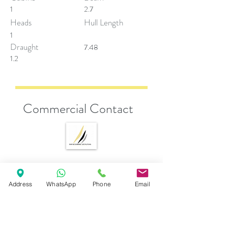
1
2.7
Heads
Hull Length
1
Draught
7.48
1.2
Commercial Contact
Andrea Esposito
sales@descobreventos.pt
Address
WhatsApp
Phone
Email
+351 916 044 614