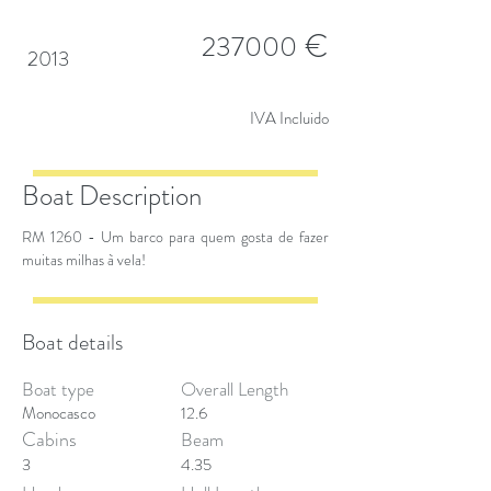
€
237000
2013
IVA Incluido
Boat Description
RM 1260 - Um barco para quem gosta de fazer
muitas milhas à vela!
Boat details
Boat type
Overall Length
Monocasco
12.6
Cabins
Beam
3
4.35