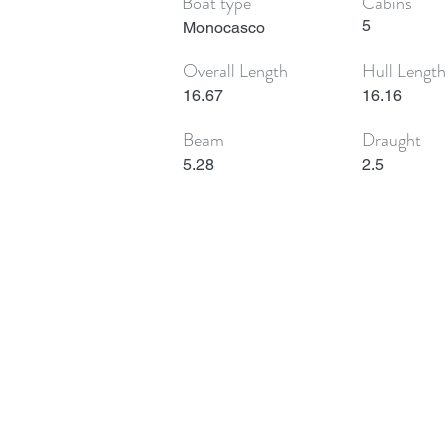
Boat type
Cabins
5
Monocasco
Overall Length
Hull Length
16.67
16.16
Beam
Draught
5.28
2.5