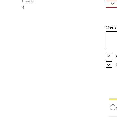
Heads
4
Mens
C