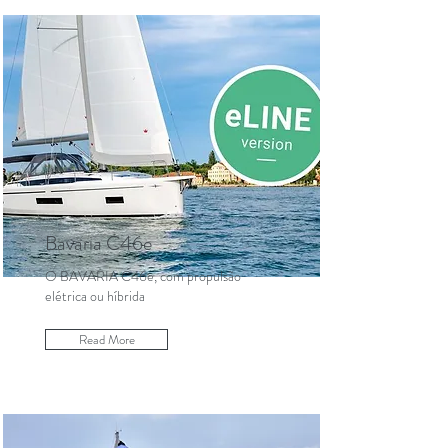
Bavaria C46e
O BAVARIA C46e, com propulsão
elétrica ou híbrida
Read More