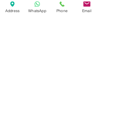
Address
WhatsApp
Phone
Email
Bavaria C57
C57 - Uma nova dimensão de prazer
na navegação.
Read More
Marcas