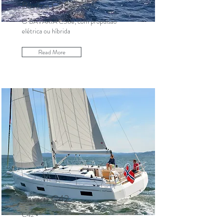
Bavaria C38e
O BAVARIA C38e, com propulsão
elétrica ou híbrida
Read More
Bavaria C42
C42 -