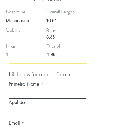
Boat type
Overall Length
Monocasco
10.51
Cabins
Beam
1
3.35
Heads
Draught
1
1.98
Fill below for more information
Primeiro Nome
Apelido
Email