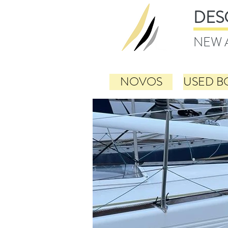
DES
NEW 
NOVOS
USED B