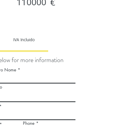
110000
€
IVA Incluido
below for more information
iro Nome
o
Phone