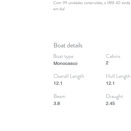
Com 99 unidades construídas, o IMX 40 ainda 
em dia!
Boat details
Boat type
Cabins
2
Monocasco
Overall Length
Hull Length
12.1
12.1
Beam
Draught
3.8
2.45