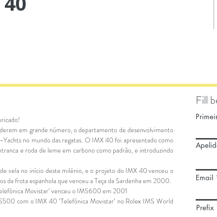
 40
Fill 
Prime
bricado!
nderem em grande número, o departamento de desenvolvimento
X-Yachts no mundo das regatas. O IMX 40 foi apresentado como
Apelid
tranca e roda de leme em carbono como padrão, e introduzindo
e vela no início deste milénio, e o projeto do IMX 40 venceu o
Email
os da frota espanhola que venceu a Taça da Sardenha em 2000.
Telefónica Movistar’ venceu o IMS600 em 2001
500 com o IMX 40 ‘Telefónica Movistar’ no Rolex IMS World
Prefix