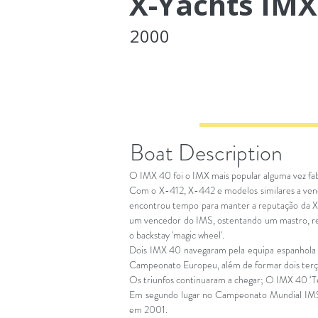
X-Yachts IMX
2000
Boat Description
O IMX 40 foi o IMX mais popular alguma vez fa
Com o X-412, X-442 e modelos similares a ve
encontrou tempo para manter a reputação da 
um vencedor do IMS, ostentando um mastro, re
o backstay 'magic wheel'.
Dois IMX 40 navegaram pela equipa espanhola d
Campeonato Europeu, além de formar dois terç
Os triunfos continuaram a chegar; O IMX 40 ‘
Em segundo lugar no Campeonato Mundial IMS
em 2001.